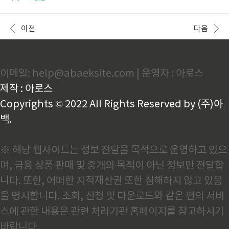
멕시코·캐나다에 대한 관세 유예가 호재로 작용했지만,
요한 환율이 계속 오르면서 인플레이션 우려로 세계경
미·중 간 추가 관세 소식이 전해지며 상승폭이 일부 제
제가 주시하고 있습니다. 오늘의 극비 추천주! 분석 글
한됐다.특히, 건강관리기술·우주항공·기계·소프트웨어
입니다. 폭등 전에 지금 바로 아래 링크로 들어가세요!
이전
다음
업..
오늘의 추천주 바로가기 1. 2월 3일 국내 증시 장마감!
트럼프 관세 발표, 아시아 증시 급락 도널드 트럼프
전 미국 대통령이 캐나다, 멕시코, 중국에 대한 관세 부
과 방침을 확인하면서 3일 아시아 주요 증시가 급락했
이메일: help@abaeksite.com | 운영자 : 아로스
습니다. 코스피(-2.52%), 일본 닛케이225(-2.66%),
대만 자취안지수(-3.53%) 등이 큰 폭으로 하락했으며,
제작 : 아로스
자동차 및 반도체 기업이 낙폭을 주도했..
Copyrights © 2022 All Rights Reserved by (주)아
백.
※ 해당 웹사이트는 정보 전달을 목적으로 운영하고 있으
며, 금융 상품 판매 및 중개의 목적이 아닌 정보만 전달합
니다. 또한, 어떠한 지적재산권 또한 침해하지 않고 있음
을 명시합니다. 조회, 신청 및 다운로드와 같은 편의 서비
스에 관한 내용은 관련 처리기관 홈페이지를 참고하시기
바랍니다.