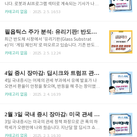
초가 절반 매도, 계좌 수익 플러스 전환!어제 이야기드
니다. 로봇과 AI프로그램 섹터로 계속되는 기사가 나오
린 데로 오늘 클로봇을 시초가에 매도 후 절반은 아직
며 오늘도 장을 이끄는 모습이 나왔습니다.반도체와 2
카테고리 없음
2025. 2. 5. 16:53
가지고 있습니다. 상단이 열려 있어 최대한 수익을 보면
차전지, 바이오 등 주요 종목들이 좋은 모습으로 마감을
서 나머지는 매도해 보도록 하겠습니다. 한화엔진은 장
하였으며, 조선, 전선주에서 하락을 보여 줬습니다. 오
이 좋지 않을 때 하락 방어가 되는 섹터로 어제 매수를
늘의 극비 추천주! 분석 글입니다. 폭등 전에 지금 바로
필옵틱스 주가 분석: 유리기판! 반도체 게임 체인저
진행하였습니다...
아래 링크로 들어가세요!오늘의 추천주 바로가기 1. 2
월 5일 증시 장마감: 코스피 2500선 회복…LG CNS 상
최근 반도체 시장에서 '유리기판(Glass Substrat
장 첫날 급락 5일 코스피는 외국인(674억 원)과 기관
e)'이 ‘게임 체인저’로 떠오르고 있습니다. 기존 반도체
(322억 원)의 순매수세에 힘입어 전일 대비 1.11% 상
패키징의 핵심 소재였던 FC-BGA(쉽게 플라스틱) 기판
카테고리 없음
2025. 2. 5. 12:24
승한 2509.27에 마감하며 2500선을 회복했다. 삼성전
이 성능 한계에 부딪히면서, 고성능 반도체 패키징(HP
자(0.38%), SK하이닉스(4.03%), 네이버(4.81%), L
C, AI 반도체 등)에 적합한 유리기판이 대안으로 부상하
G에너지솔루션(3.6..
고 있습니다. 이러한 시장 변화 속에서 '필옵틱스(Philo
4일 증시 장마감: 딥시크와 트럼프 관세 협상
ptics)'는 유리기판 가공 장비 개발 및 공급을 통해 핵
심 플레이어로 자리 잡고 있습니다. 필옵틱스 주가 실
4일 국내증시는 어제의 관세 부과에서 유예 발표가 나
시간 확인하기급등중인 필옵틱스 주가를 바로 확인 하
오면서 환율이 안정을 찾으며, 반등을 해 주는 장이였습
시고, 투자에 적용하세요! 1. 왜 유리기판이 반도체 시
니다. 하지만 중국에 관세 이야기가 다시 나오며 잠시
카테고리 없음
2025. 2. 4. 16:39
장에서 주목받을까? 반도체 패키징에서 가장 중요한 요
주춤하는 모습을 보이며 변동성을 보여 줬습니다. 앞으
소는 신호 전달 속도, 전력 효율, 집적도입니다. 기존에
로의 뉴스들에 더욱 관심을 가지고 지켜보셔야겠습니
는 FC-BGA 기판(플라스틱 기판)이 주..
다. 오늘의 극비 추천주! 분석 글입니다. 폭등 전에 지금
2월 3일 국내 증시 장마감: 미국 관세 정책 강화
바로 아래 링크로 들어가세요!오늘의 추천주 바로가
기 1. 4일 증시 장마감: 코스피 반등 성공! 미·중 관세
3일 국내증시는 미국의 관세 정책 파장으로 큰 폭의 하
변수 트럼프 전 대통령의 관세 부과 발표 이후 하락했
락세가 오랜만에 나와 줬습니다. 지난달 말 딥시크 쇼크
던 코스피가 하루 만에 반등하며 2481.69로 마감했다.
에 이어 큰 악재가 연속으로 나와주고 있으며, 가장 중
카테고리 없음
2025. 2. 3. 16:30