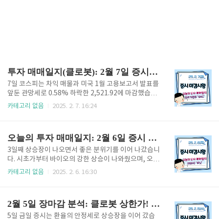
투자 매매일지(클로봇): 2월 7일 증시 장마감, 유리기판 'SKC'
7일 코스피는 차익 매물과 미국 1월 고용보고서 발표를
앞둔 관망세로 0.58% 하락한 2,521.92에 마감했습니
다. 삼성바이오로직스는 시총 3위로 올라섰고, 대왕고
카테고리 없음
2025. 2. 7. 16:24
래 프로젝트 무산 소식으로 관련주가 급락했습니다. 코
스닥은 0.35% 상승했으며, 삼성전자의 유리기판 사업
진출 소식에 관련주가 강세를 보였습니다. 오늘의 추천
오늘의 투자 매매일지: 2월 6일 증시 장마감, 의료AI '루닛'
주 바로가기오늘의 극비 추천주! 분석 글입니다. 폭등
전 바로 들어가셔서 확인하시고, 투자에 적용해 보세
3일째 상승장이 나오면서 좋은 분위기를 이어 나갔습니
요! 1. 오늘의 투자 매매일지(7일 금요일) 클로봇 오
다. 시초가부터 바이오의 강한 상승이 나와줬으며, 오후
늘도 상승!오늘 매매 내역은 없습니다.클로봇의 상단이
장에는 반도체에도 수급이 들어오면서 상승해 줬습니
카테고리 없음
2025. 2. 6. 16:30
열려 있어 상승장이 계속되고 있습니다. 매수 후 3일간
다. 트럼프의 발언으로 제건주가 큰 상승을 보인 가운
70% 이상의 수익이 나고 있네요. 다음 주 상황을 보면
데, 로봇과 유리기판 섹터도 좋았습니다. 오늘의 추천
서 매도를 할 듯합니다. (매도 후 조정 시 재매수 ..
주 바로가기오늘의 극비 추천주! 분석 글입니다. 폭등
2월 5일 장마감 분석: 클로봇 상한가! (추천주- 필옵틱스)
전 바로 들어가셔서 확인하시고, 투자에 적용해 보세
요! 1. 오늘의 투자 매매일지(6일 목요일) 클로봇 시
5일 금일 증시는 환율의 안정세로 상승장을 이어 갔습