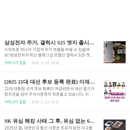
삼성전자 주가, 갤럭시 S25 엣지 출시 영향은?
스마트폰 하나가 기업의 주가 흐름을 바꿀 수 있을까
요?삼성전자의 최신 플래그십 모델인 갤럭시 S25 엣지
가 바로 그 질문에 대한 흥미로운 답이 될 수도 있을 것
카테고리 없음
2025. 5. 14. 18:41
같습니다.5월 23일 정식 출시를 앞두고 사전예약이 한
창 진행 중인 S25 엣지는 단순한 신제품이 아닌, 삼성전
자의 전략적 전환을 상징하는 모델입니다. 그만큼 투자
[2025 21대 대선 후보 등록 완료] 이재명·김문수·이준석 관련주 분석
자 입장에서 이 제품의 의미는 단순히 ‘매출’ 그 이상입
니다. S25엣지 초저가 구매👉 이번 포스팅에서는 갤럭
21대 대통령 선거 후보 등록이 마감되면서 대선 열기가
시 S25 엣지의 출시에 따른 삼성전자 주가에 대한 영향
정치권을 넘어 주식시장까지 뒤흔들고 있습니다. 이재
력을 분석하고, 앞으로의 투자 전략에 참고할 수 있는
명, 김문수, 이준석 세 후보의 3자 구도 속에서, 관련 정
카테고리 없음
2025. 5. 12. 16:21
주요 포인트들을 정리해 보겠습니다.S25 엣지 구매 및
치테마주는 물론, 정책 수혜 기대주들이 투자자들의 관
혜택에 관해서는 위 링크로 확인해주세요. 단순한 스마
심을 한 몸에 받고 있는데요.📌 이재명 – 정책 기반 실체
트폰을 넘어선 변화의 신호삼성은 이번 S25 시리즈에
있는 테마주📌 김문수 – 연고와 인맥 중심 테마주📌 이
SK 유심 해킹 사태 그 후, 유심 없는 6G 시대를 여는 스타링크와 관련주!
서 ..
준석 – 미래 세대 감성 반영 디지털 테마주까지 모든 후
보 관련주를 정리해드립니다. 한눈에 정리해서 타이밍
2025년 봄, 대한민국 통신 시장은 초유의 보안 사고를