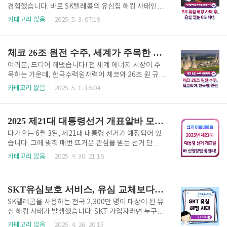
을 놓치지 마세요! 😉 👉이재명 급등주 바로가기 이재
경험했습니다. 바로 SK텔레콤의 유심칩 해킹 사태인데
명 관련주 – 과거부터 현재까지 강세를 유지하는 정책
요. 해당 사건은 단순한 개인정보 유출을 넘어, 모바일
카테고리 없음
2025. 5. 3. 07:19
수혜주들이재명 후보는 성남시장과 경기도지사 시절,
통신의 근간에 대한 신뢰를 크게 흔들어놓았습니다. 이
도시개발·기초복지·디지털행정에 적극적으로 나섰던
와중에, 일론 머스크가 이끄는 스페이스X의 스타링크
실적이 있어요.이 때문에 관련 정책과 연결된 기업들은
(Starlink)가 한국 시장에 진입한다는 발표가 나오면
체코 26조 원전 수주, 세계가 주목한 한국형 원전의 쾌거!
이미 여..
서, 새로운 통신 기술 시대의 서막이 열리고 있습니다.
더불어, 유심 없이도 통신이 가능한 6G 위성 네트워크
여러분, 드디어 해냈습니다! 전 세계 에너지 시장이 주
시대가 도래하고 있다는 점에서 이번 유심 사고와의 기
목하는 가운데, 한국수력원자력이 체코와 26조 원 규모
술적 차별성은 더욱 주목을 받고 있습니다. 👉스타링크
의 원전 수출 계약을 성사시켰습니다. 이건 단순한 계약
카테고리 없음
2025. 5. 1. 16:04
관측 바로가기 SK 유심 해킹 사건, 신뢰 무너진 통신 1
이 아닙니다. 우리나라 원전 역사에 있어 기념비적인 사
위 사업자SK텔레콤은 올해 4월 발생한 해킹으로 인해
건이자, 세계 에너지 산업 지형을 뒤흔들 어마어마한 성
고객 유심 데이터 약 9.7GB가 유출되었고, 이틀 ..
과입니다. 이쯤 되면 박수부터 보내야 하지 않을까요?
2025 제21대 대통령선거 개표알바 모집 시작! 선거아르바이트
👉산업통상자원부 발표글 체코의 선택, 왜 한국인가?
체코는 유럽 중심부에 위치한 국가로, 전력의 37%를
다가오는 6월 3일, 제21대 대통령 선거가 예정되어 있
원전에 의존하고 있으며 노후 원전을 교체하고 탄소 중
습니다. 그에 맞춰 매번 뜨거운 관심을 받는 선거 단기
립을 달성하기 위해 새로운 원전 건설을 추진하고 있었
아르바이트 모집도 본격적으로 시작됐는데요. 특히 개
카테고리 없음
2025. 4. 30. 21:16
습니다. 이 중요한 프로젝트에서 체코는 미국, 프랑스
표알바는 단 하루의 근무로 적지 않은 보수를 받을 수
등 전통 원전 강국들을 제치고 한국을 최종 파트너로 선
있어 많은 분들이 찾고 있는 알짜 단기 일자리입니다.
택했습니다. 그 이유는 단순합니다. K-원전은 믿을 수
아래 링크로 바로바로 확인하셔서 공고가 올라오는데
SKT유심보호 서비스, 유심 교체보다 더 시급합니다!
있기 때문입..
로 신청하셔요! 빠르게 종료될 예정입니다. 👉선관위
공고 바로가기 이번 글에서는 선거관리위원회를 통해
SK텔레콤을 사용하는 전국 2,300만 명이 대상이 된 유
참여할 수 있는 다양한 선거 관련 알바의 종류부터 신청
심 해킹 사태가 발생했습니다. SKT 가입자라면 누구나
방법, 급여, 자격 조건까지 한눈에 살펴볼 수 있도록 정
유심 무료 교체 대상이 되었어요. 하지만... 정작 대리점
카테고리 없음
2025. 4. 26. 20:15