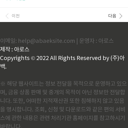
리해 드릴게요. 개표알바가 인기 있는 이유는?선거 당
에 가보면 "재고 없음", "예약 불가", "입고일 미정"이
일 저녁부터 다음 날 새벽까지 진행되는 개표사무원 업
라는 말만 듣고 허탕 치신 분들 많을 겁니다.저도 그렇
무는 시간은 길지만 그만큼 수당도 높게 책정돼 있습니
더라고요. 👉유심보호서비스 가입하기 그런데! 더 큰
이전
다음
다. 2020년 기준..
문제는 교체 재고보다도 지금 당장 우리가 할 수 있는
'보호조치'가 있다는 점이에요. 유심보호서비스! 가장
먼저 가입하셔서 피해를 예방하세요! SK 무료 서비스
중입니다. 이번 해킹, 얼마나 심각한가요?지난 4월 18
이메일: help@abaeksite.com | 운영자 : 아로스
일, SKT는 자사 시스템에서 비정상 동작을 감지했고,
이어서 유심 정보 유출 정황을 공식 발표했어요.문제는
제작 : 아로스
단순한 시스템 오류가 아니라, 유심 안에 ..
Copyrights © 2022 All Rights Reserved by (주)아
백.
※ 해당 웹사이트는 정보 전달을 목적으로 운영하고 있으
며, 금융 상품 판매 및 중개의 목적이 아닌 정보만 전달합
니다. 또한, 어떠한 지적재산권 또한 침해하지 않고 있음
을 명시합니다. 조회, 신청 및 다운로드와 같은 편의 서비
스에 관한 내용은 관련 처리기관 홈페이지를 참고하시기
바랍니다.