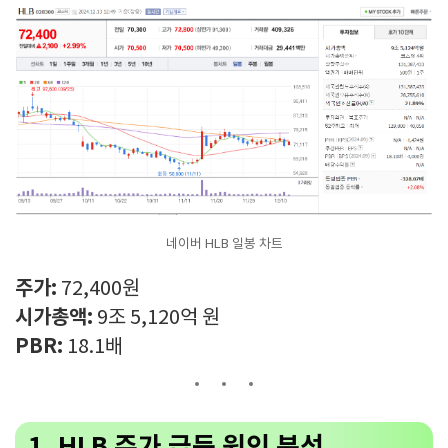
네이버 HLB 일봉 차트
주가:
72,400원
시가총액:
9조 5,120억 원
PBR:
18.1배
1. HLB 주가 급등 원인 분석