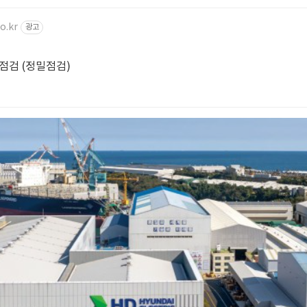
o.kr
광고
점검 (정밀점검)