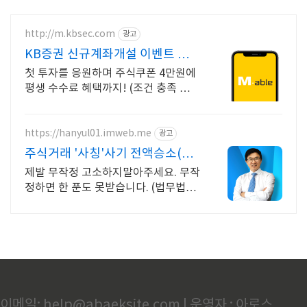
http://m.kbsec.com
광고
KB증권 신규계좌개설 이벤트 국
내주식쿠폰 최대 5만원
첫 투자를 응원하며 주식쿠폰 4만원에
평생 수수료 혜택까지! (조건 충족 시)
Young 고객님은 국내주식쿠폰 5만원!
(1986년 이후 출생)
https://hanyul01.imweb.me
광고
주식거래 '사칭'사기 전액승소(3억
7천) 사례보유
제발 무작정 고소하지말아주세요. 무작
정하면 한 푼도 못받습니다. (법무법인
한율)
이메일: help@abaeksite.com | 운영자 : 아로스