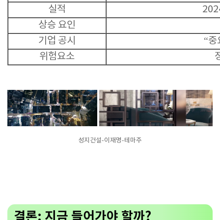
실적
20
상승 요인
기업 공시
“중
위험요소
성지건설-이재명-테마주
결론: 지금 들어가야 할까?